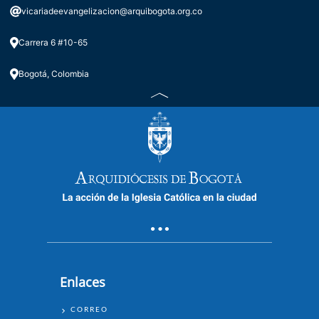
vicariadeevangelizacion@arquibogota.org.co
Carrera 6 #10-65
Bogotá, Colombia
Enlaces
ENLACES
CORREO