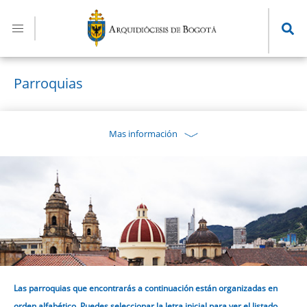
Pasar
al
contenido
principal
Parroquias
Mas información
Las parroquias que encontrarás a continuación están organizadas en
orden alfabético. Puedes seleccionar la letra inicial para ver el listado