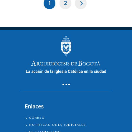
1
2
Página
Page
Paginación
actual
Enlaces
ENLACES
CORREO
NOTIFICACIONES JUDICIALES
EL CATOLICISMO