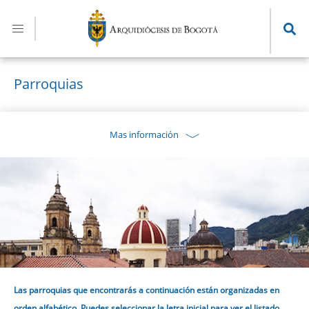
Pasar
al
contenido
principal
Parroquias
Mas información
Las parroquias que encontrarás a continuación están organizadas en
orden alfabético. Puedes seleccionar la letra inicial para ver el listado