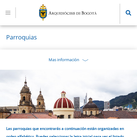
Pasar
al
contenido
principal
Parroquias
Mas información
Las parroquias que encontrarás a continuación están organizadas en
orden alfabético. Puedes seleccionar la letra inicial para ver el listado