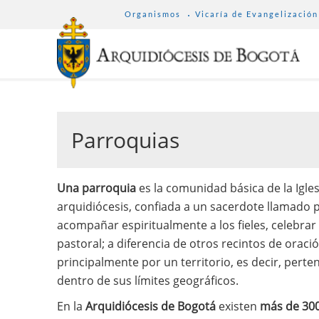
SUB
Pasar
Organismos
Vicaría de Evangelización
MENU
al
ARCHDIOCESE
contenido
principal
Parroquias
Una parroquia
es la comunidad básica de la Igles
arquidiócesis, confiada a un sacerdote llamado p
acompañar espiritualmente a los fieles, celebrar
pastoral; a diferencia de otros recintos de oraci
principalmente por un territorio, es decir, perten
dentro de sus límites geográficos.
En la
Arquidiócesis de Bogotá
existen
más de 300