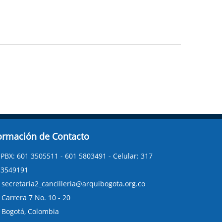
ormación de Contacto
PBX: 601 3505511 - 601 5803491 - Celular: 317
3549191
secretaria2_cancilleria@arquibogota.org.co
Carrera 7 No. 10 - 20
Bogotá, Colombia