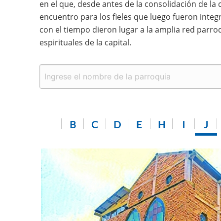
en el que, desde antes de la consolidación de la
encuentro para los fieles que luego fueron integr
con el tiempo dieron lugar a la amplia red parro
espirituales de la capital.
B
C
D
E
H
I
J