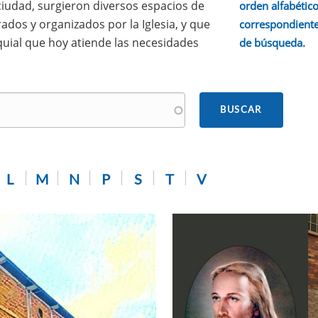
 ciudad, surgieron diversos espacios de
orden alfabético.
ados y organizados por la Iglesia, y que
correspondiente
quial que hoy atiende las necesidades
de búsqueda.
L
M
N
P
S
T
V