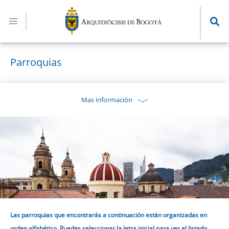
Pasar
al
contenido
principal
Parroquias
Mas información
Las parroquias que encontrarás a continuación están organizadas en
orden alfabético. Puedes seleccionar la letra inicial para ver el listado