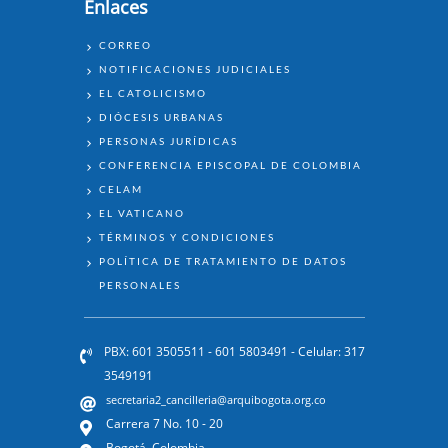
Enlaces
ENLACES
CORREO
NOTIFICACIONES JUDICIALES
EL CATOLICISMO
DIÓCESIS URBANAS
PERSONAS JURÍDICAS
CONFERENCIA EPISCOPAL DE COLOMBIA
CELAM
EL VATICANO
TÉRMINOS Y CONDICIONES
POLÍTICA DE TRATAMIENTO DE DATOS
PERSONALES
PBX: 601 3505511 - 601 5803491 - Celular: 317
3549191
secretaria2_cancilleria@arquibogota.org.co
Carrera 7 No. 10 - 20
Bogotá, Colombia