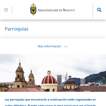
Pasar
al
contenido
principal
Parroquias
Mas información
Las parroquias que encontrarás a continuación están organizadas en
orden alfabético. Puedes seleccionar la letra inicial para ver el listado