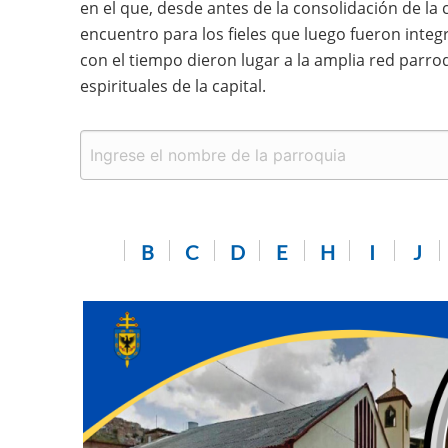
en el que, desde antes de la consolidación de la
encuentro para los fieles que luego fueron integr
con el tiempo dieron lugar a la amplia red parro
espirituales de la capital.
B
C
D
E
H
I
J