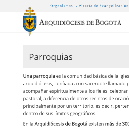
SUB
Pasar
Organismos
Vicaría de Evangelización
MENU
al
ARCHDIOCESE
contenido
principal
Parroquias
Una parroquia
es la comunidad básica de la Igles
arquidiócesis, confiada a un sacerdote llamado p
acompañar espiritualmente a los fieles, celebrar
pastoral; a diferencia de otros recintos de oraci
principalmente por un territorio, es decir, perten
dentro de sus límites geográficos.
En la
Arquidiócesis de Bogotá
existen
más de 300