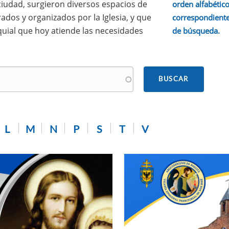
 ciudad, surgieron diversos espacios de
orden alfabético.
ados y organizados por la Iglesia, y que
correspondiente
quial que hoy atiende las necesidades
de búsqueda.
L
M
N
P
S
T
V