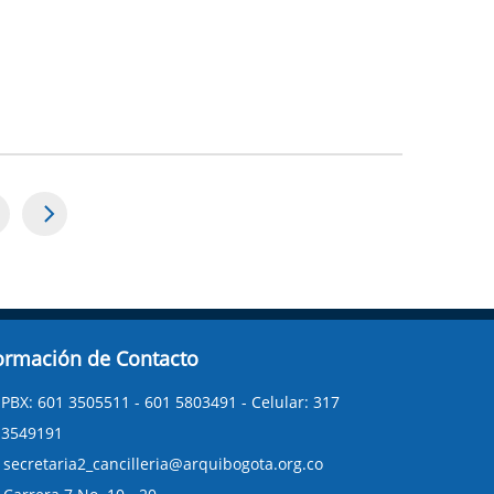
age
ormación de Contacto
PBX: 601 3505511 - 601 5803491 - Celular: 317
3549191
secretaria2_cancilleria@arquibogota.org.co